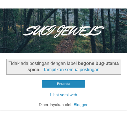
Tidak ada postingan dengan label
begone bug-utama
spice
.
Tampilkan semua postingan
Beranda
Lihat versi web
Diberdayakan oleh
Blogger
.