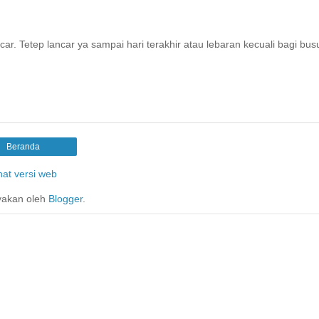
ar. Tetep lancar ya sampai hari terakhir atau lebaran kecuali bagi busu
Beranda
hat versi web
yakan oleh
Blogger
.