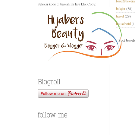
food&bevera
Seleksi kode di bawah ini lalu klik Copy:
belajar
(38)
travel
(29)
household
(1
Suci Jewel