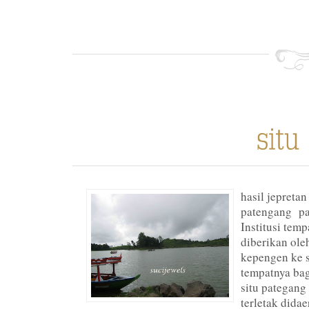
hasil jepreta
patengang pad
Institusi tem
diberikan ole
kepengen ke s
tempatnya bag
situ pategang
terletak dida