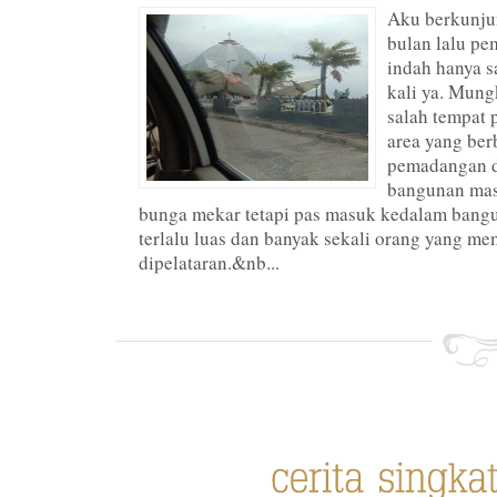
Aku berkunjun
bulan lalu p
indah hanya s
kali ya. Mun
salah tempat 
area yang ber
pemadangan d
bangunan masj
bunga mekar tetapi pas masuk kedalam bangu
terlalu luas dan banyak sekali orang yang m
dipelataran.&nb...