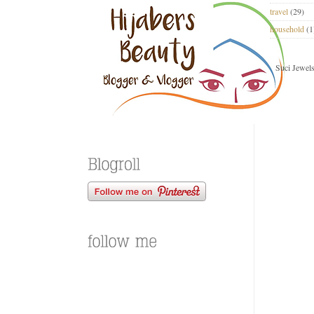
travel
(29)
household
(1
Suci Jewel