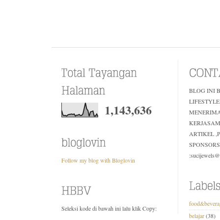
BLOG INI 
LIFESTYLE
1,143,636
MENERIM
KERJASAM
ARTIKEL 
SPONSORS
:sucijewels
Follow my blog with Bloglovin
food&bevera
Seleksi kode di bawah ini lalu klik Copy:
belajar
(38)