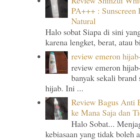
Review Shinzui Whi
PA+++ : Sunscreen L
Natural
Halo sobat Siapa di sini ya
karena lengket, berat, atau 
review emeron hijab
review emeron hijab-
banyak sekali brand
hijab. Ini ...
Review Bagus Anti B
ke Mana Saja dan T
Halo Sobat... Menja
kebiasaan yang tidak boleh 