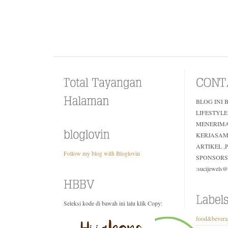
BLOG INI 
LIFESTYLE
MENERIM
KERJASAM
ARTIKEL 
Follow my blog with Bloglovin
SPONSORS
:sucijewels
Seleksi kode di bawah ini lalu klik Copy:
food&bevera