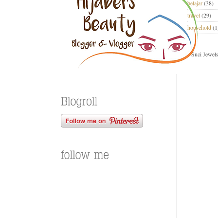
belajar
(38)
travel
(29)
household
(1
Suci Jewel