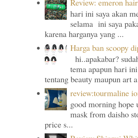
Review: emeron hair 
hari ini saya akan m
selama ini saya paka
karena harganya yang ...
Harga ban scoopy di
hi..apakabar? sudah
tema apapun hari ini
tentang beauty maupun art a.
review:tourmaline io
good morning hope u a
mask from daisho sto
price s...