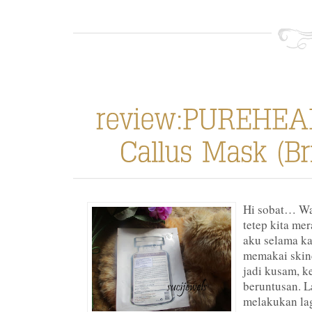
Hi sobat… Wa
tetep kita mer
aku selama ka
memakai skinc
jadi kusam, k
beruntusan. L
melakukan lag