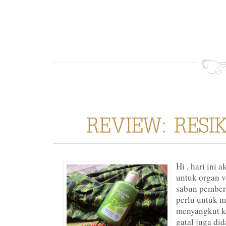
Hi , hari ini
untuk organ v
sabun pembers
perlu untuk m
menyangkut k
gatal juga di