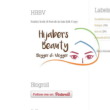
food&bevera
Seleksi kode di bawah ini lalu klik Copy:
belajar
(38)
travel
(29)
household
(1
Suci Jewel