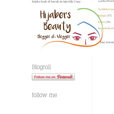
Seleksi kode di bawah ini lalu klik Copy:
food&bevera
belajar
(37)
travel
(34)
household
(1
Suci Jewel