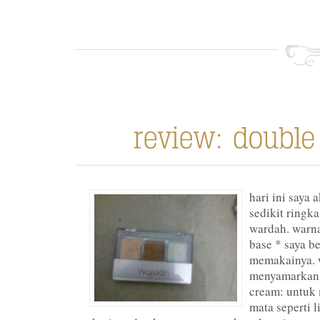
hari ini saya
sedikit ringk
wardah. warna
base * saya b
memakainya. w
menyamarkan 
cream: untuk
mata seperti 