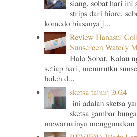
siang, sobat hari in
strips dari biore, s
komedo biasanya j...
Review Hanasui Col
Sunscreen Watery M
Halo Sobat, Kalau n
setiap hari, menurutku suns
boleh d...
sketsa tahun 2024
ini adalah sketsa y
sketsa gambar bunga
mewarnainya menggunakan p
REVIEW: Birdy Latt