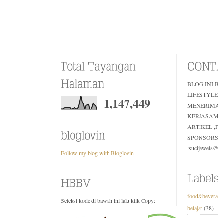
BLOG INI 
LIFESTYLE
1,147,449
MENERIM
KERJASAM
ARTIKEL 
SPONSORS
:sucijewels
Follow my blog with Bloglovin
food&bevera
Seleksi kode di bawah ini lalu klik Copy:
belajar
(38)