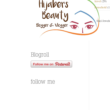
travel
(29)
household
(1
Suci Jewel