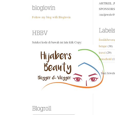
ARTIKEL 
SPONSORS
:sucijewels
Follow my blog with Bloglovin
food&bevera
Seleksi kode di bawah ini lalu klik Copy:
belajar
(38)
travel
(29)
household
(1
Suci Jewel