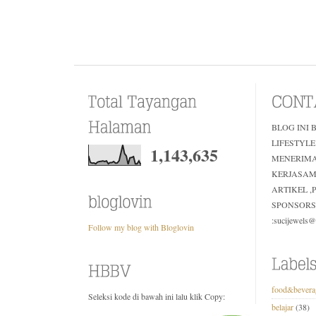
BLOG INI 
LIFESTYLE
1,143,635
MENERIM
KERJASAM
ARTIKEL 
SPONSORS
:sucijewels
Follow my blog with Bloglovin
food&bevera
Seleksi kode di bawah ini lalu klik Copy:
belajar
(38)