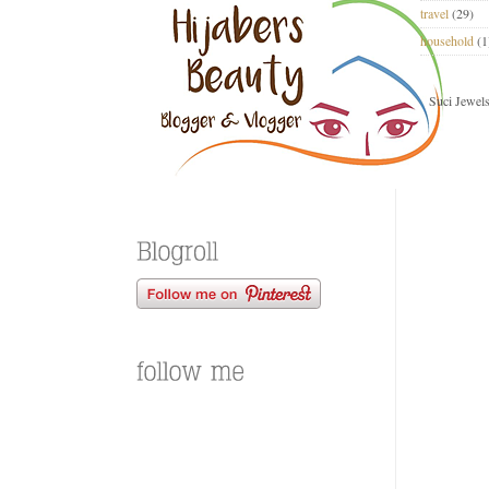
travel
(29)
household
(1
Suci Jewel