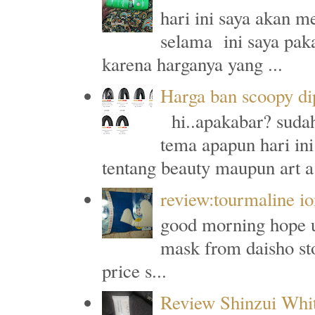
hari ini saya akan m
selama ini saya paka
karena harganya yang ...
Harga ban scoopy di
hi..apakabar? sudah
tema apapun hari ini
tentang beauty maupun art a.
review:tourmaline io
good morning hope u a
mask from daisho sto
price s...
Review Shinzui Whi