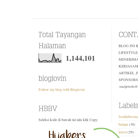
BLOG INI 
LIFESTYLE
1,144,101
MENERIM
KERJASAM
ARTIKEL 
SPONSORS
:sucijewels
Follow my blog with Bloglovin
food&bevera
Seleksi kode di bawah ini lalu klik Copy:
belajar
(38)
travel
(29)