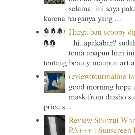
selama ini saya paka
karena harganya yang ...
Harga ban scoopy di
hi..apakabar? sudah
tema apapun hari ini
tentang beauty maupun art a.
review:tourmaline io
good morning hope u a
mask from daisho sto
price s...
Review Shinzui Whi
PA+++ : Sunscreen L