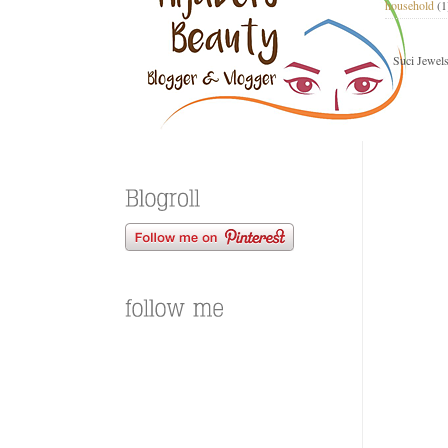
household
(1
Suci Jewel