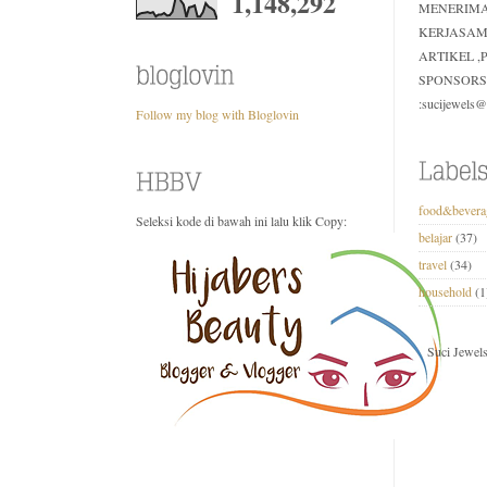
1,148,292
MENERIM
KERJASAM
ARTIKEL 
SPONSORS
:sucijewels
Follow my blog with Bloglovin
food&bevera
Seleksi kode di bawah ini lalu klik Copy:
belajar
(37)
travel
(34)
household
(1
Suci Jewel