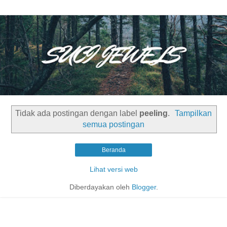
Tidak ada postingan dengan label
peeling
.
Tampilkan
semua postingan
Beranda
Lihat versi web
Diberdayakan oleh
Blogger
.