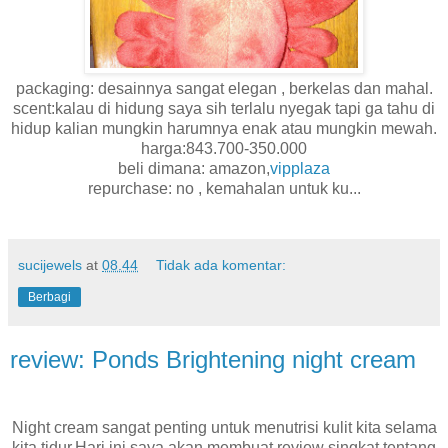
packaging: desainnya sangat elegan , berkelas dan mahal.
scent:kalau di hidung saya sih terlalu nyegak tapi ga tahu di
hidup kalian mungkin harumnya enak atau mungkin mewah.
harga:843.700-350.000
beli dimana: amazon,
vipplaza
repurchase: no , kemahalan untuk ku...
sucijewels
at
08.44
Tidak ada komentar:
Berbagi
review: Ponds Brightening night cream
Night cream sangat penting untuk menutrisi kulit kita selama
kita tidur,Hari ini saya akan membuat review singkat tentang