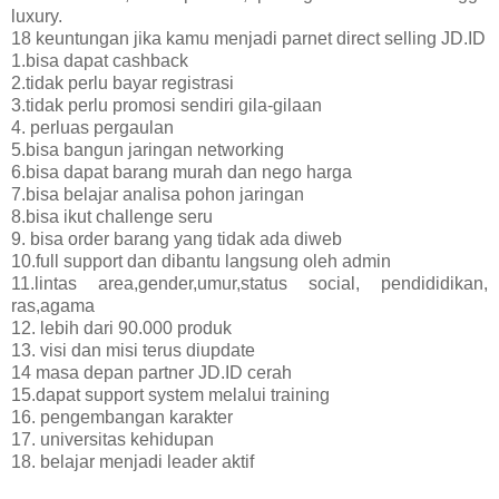
luxury.
18 keuntungan jika kamu menjadi parnet direct selling JD.ID
1.bisa dapat cashback
2.tidak perlu bayar registrasi
3.tidak perlu promosi sendiri gila-gilaan
4. perluas pergaulan
5.bisa bangun jaringan networking
6.bisa dapat barang murah dan nego harga
7.bisa belajar analisa pohon jaringan
8.bisa ikut challenge seru
9. bisa order barang yang tidak ada diweb
10.full support dan dibantu langsung oleh admin
11.lintas area,gender,umur,status social, pendididikan,
ras,agama
12. lebih dari 90.000 produk
13. visi dan misi terus diupdate
14 masa depan partner JD.ID cerah
15.dapat support system melalui training
16. pengembangan karakter
17. universitas kehidupan
18. belajar menjadi leader aktif