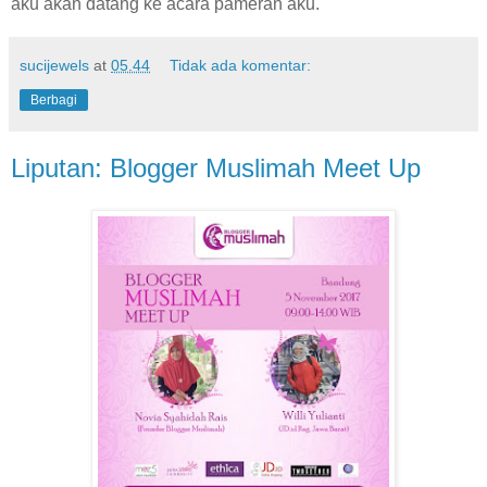
aku akan datang ke acara pameran aku.
sucijewels
at
05.44
Tidak ada komentar:
Berbagi
Liputan: Blogger Muslimah Meet Up