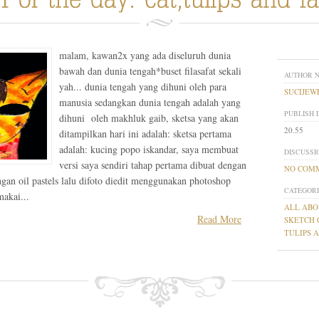
malam, kawan2x yang ada diseluruh dunia
bawah dan dunia tengah*buset filasafat sekali
AUTHOR 
yah... dunia tengah yang dihuni oleh para
SUCIJEW
manusia sedangkan dunia tengah adalah yang
PUBLISH 
dihuni oleh makhluk gaib, sketsa yang akan
20.55
ditampilkan hari ini adalah: sketsa pertama
adalah: kucing popo iskandar, saya membuat
DISCUSSI
versi saya sendiri tahap pertama dibuat dengan
NO COM
gan oil pastels lalu difoto diedit menggunakan photoshop
CATEGORI
akai...
ALL ABO
Read More
SKETCH 
TULIPS 