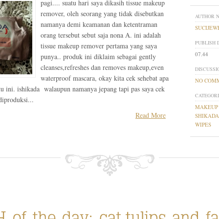
pagi.... suatu hari saya dikasih tissue makeup
remover, oleh seorang yang tidak disebutkan
AUTHOR 
namanya demi keamanan dan ketentraman
SUCIJEW
orang tersebut sebut saja nona A. ini adalah
PUBLISH 
tissue makeup remover pertama yang saya
07.44
punya.. produk ini diklaim sebagai gently
cleanses,refreshes dan removes makeup,even
DISCUSSI
waterproof mascara, okay kita cek sehebat apa
NO COM
atu ini. ishikada walaupun namanya jepang tapi pas saya cek
CATEGORI
diproduksi...
MAKEUP
Read More
SHIKADA
WIPES