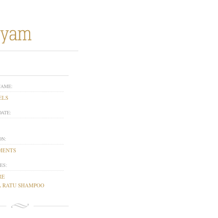
NAME:
ELS
DATE:
ON:
MENTS
ES:
RE
 RATU SHAMPOO