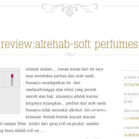
selamat malam.... teman teman hari ini saya
mau membahas parfum dari arab saudi,
AUTHOR 
biasanya mendapatkan itu dari
SUCIJEW
saudara/tetangga atau relasi yang pernah
PUBLISH 
umroh atau haji. alasannya adalah karena
21.04
harganya terjangkau... parfum dari arab saudi
biasanya tidak memakai alkohol. lets reviews :
DISCUSSI
kemasan: bentuk-bentuk macam macam
2 COMM
l sampai 50ml terdiri dari spray,roll on,pocket. sumber
CATEGORI
g biasa adalah roll on ...
ALREHAB