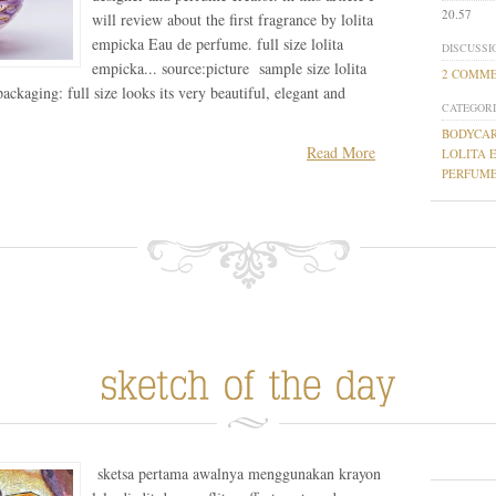
20.57
will review about the first fragrance by lolita
empicka Eau de perfume. full size lolita
DISCUSSI
empicka... source:picture sample size lolita
2 COMM
packaging: full size looks its very beautiful, elegant and
CATEGORI
BODYCA
Read More
LOLITA 
PERFUME
sketsa pertama awalnya menggunakan krayon