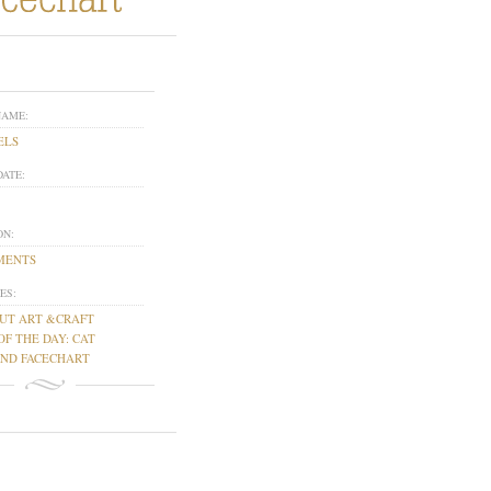
NAME:
ELS
DATE:
ON:
MENTS
ES:
UT ART &CRAFT
OF THE DAY: CAT
AND FACECHART