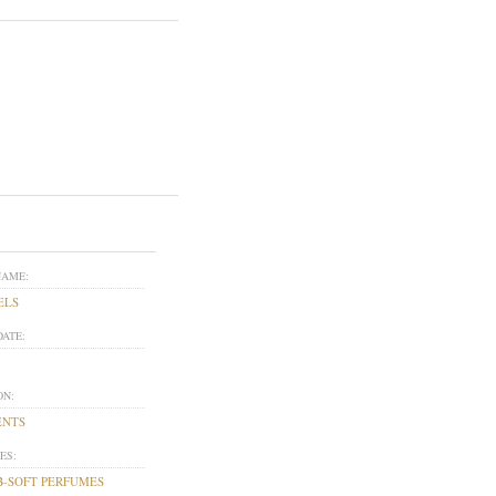
NAME:
ELS
DATE:
ON:
ENTS
ES:
-SOFT PERFUMES