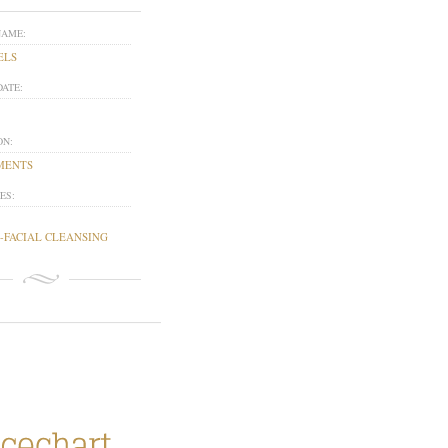
NAME:
ELS
DATE:
ON:
MENTS
ES:
-FACIAL CLEANSING