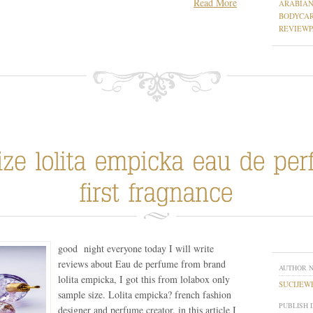
Read More
ARABIA
BODYCA
REVIEW
good night everyone today I will write
reviews about Eau de perfume from brand
AUTHOR 
lolita empicka, I got this from lolabox only
SUCIJEW
sample size. Lolita empicka? french fashion
PUBLISH 
designer and perfume creator. in this article I