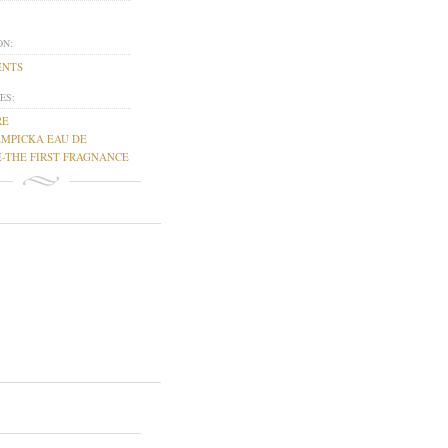
ON:
ENTS
ES:
RE
EMPICKA EAU DE
-THE FIRST FRAGNANCE