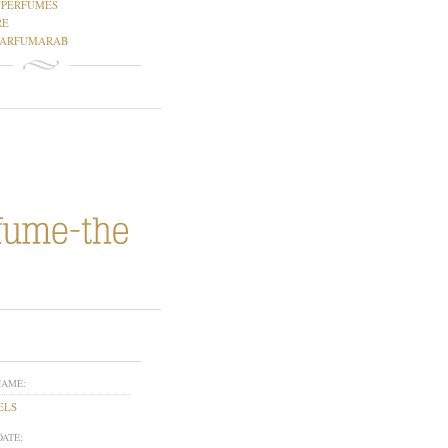
NPERFUMES
RE
PARFUMARAB
NAME:
ELS
DATE: