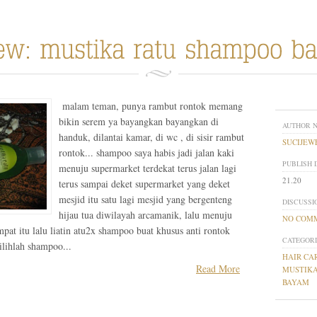
malam teman, punya rambut rontok memang
bikin serem ya bayangkan bayangkan di
AUTHOR 
handuk, dilantai kamar, di wc , di sisir rambut
SUCIJEW
rontok... shampoo saya habis jadi jalan kaki
PUBLISH 
menuju supermarket terdekat terus jalan lagi
21.20
terus sampai deket supermarket yang deket
mesjid itu satu lagi mesjid yang bergenteng
DISCUSSI
hijau tua diwilayah arcamanik, lalu menuju
NO COM
at itu lalu liatin atu2x shampoo buat khusus anti rontok
CATEGORI
ilihlah shampoo...
HAIR CA
Read More
MUSTIKA
BAYAM