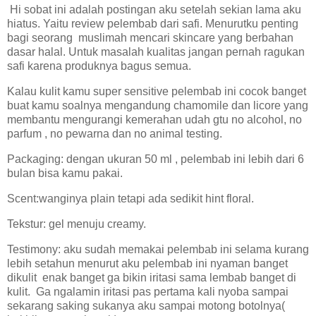
Hi sobat ini adalah postingan aku setelah sekian lama aku
hiatus. Yaitu review pelembab dari safi. Menurutku penting
bagi seorang muslimah mencari skincare yang berbahan
dasar halal. Untuk masalah kualitas jangan pernah ragukan
safi karena produknya bagus semua.
Kalau kulit kamu super sensitive pelembab ini cocok banget
buat kamu soalnya mengandung chamomile dan licore yang
membantu mengurangi kemerahan udah gtu no alcohol, no
parfum , no pewarna dan no animal testing.
Packaging: dengan ukuran 50 ml , pelembab ini lebih dari 6
bulan bisa kamu pakai.
Scent:wanginya plain tetapi ada sedikit hint floral.
Tekstur: gel menuju creamy.
Testimony: aku sudah memakai pelembab ini selama kurang
lebih setahun menurut aku pelembab ini nyaman banget
dikulit enak banget ga bikin iritasi sama lembab banget di
kulit. Ga ngalamin iritasi pas pertama kali nyoba sampai
sekarang saking sukanya aku sampai motong botolnya(