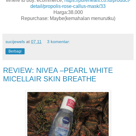
Where to buy: ecommerce,
https://pureheals.co.id/product-
detail/propolis-rose-callus-mask/33
Harga:38.000
Repurchase: Maybe(kemahalan menurutku)
sucijewels
at
07.11
3 komentar:
Berbagi
REVIEW: NIVEA –PEARL WHITE
MICELLAIR SKIN BREATHE