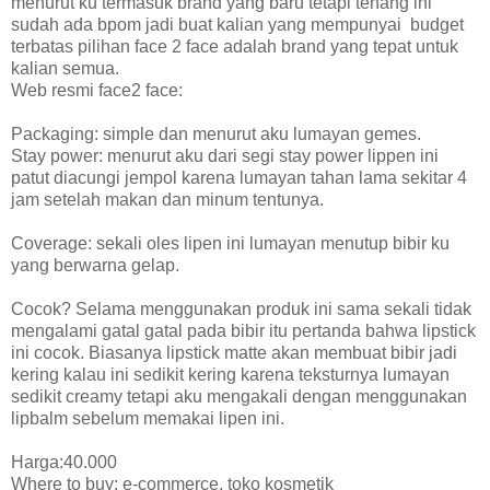
menurut ku termasuk brand yang baru tetapi tenang ini
sudah ada bpom jadi buat kalian yang mempunyai
budget
terbatas pilihan face 2 face adalah brand yang tepat untuk
kalian semua.
Web resmi face2 face:
Packaging: simple dan menurut aku lumayan gemes.
Stay power: menurut aku dari segi stay power lippen ini
patut diacungi jempol karena lumayan tahan lama sekitar 4
jam setelah makan dan minum tentunya.
Coverage: sekali oles lipen ini lumayan menutup bibir ku
yang berwarna gelap.
Cocok? Selama menggunakan produk ini sama sekali tidak
mengalami gatal gatal pada bibir itu pertanda bahwa lipstick
ini cocok. Biasanya lipstick matte akan membuat bibir jadi
kering kalau ini sedikit kering karena teksturnya lumayan
sedikit creamy tetapi aku mengakali dengan menggunakan
lipbalm sebelum memakai lipen ini.
Harga:40.000
Where to buy: e-commerce, toko kosmetik