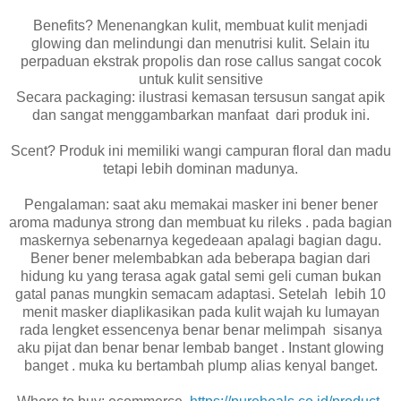
Benefits? Menenangkan kulit, membuat kulit menjadi
glowing dan melindungi dan menutrisi kulit. Selain itu
perpaduan ekstrak propolis dan rose callus sangat cocok
untuk kulit sensitive
Secara packaging: ilustrasi kemasan tersusun sangat apik
dan sangat menggambarkan manfaat
dari produk ini.
Scent? Produk ini memiliki wangi campuran floral dan madu
tetapi lebih dominan madunya.
Pengalaman: saat aku memakai masker ini bener bener
aroma madunya strong dan membuat ku rileks . pada bagian
maskernya sebenarnya kegedeaan apalagi bagian dagu.
Bener bener melembabkan ada beberapa bagian dari
hidung ku yang terasa agak gatal semi geli cuman bukan
gatal panas mungkin semacam adaptasi. Setelah
lebih 10
menit masker diaplikasikan pada kulit wajah ku lumayan
rada lengket essencenya benar benar melimpah
sisanya
aku pijat dan benar benar lembab banget . Instant glowing
banget . muka ku bertambah plump alias kenyal banget.