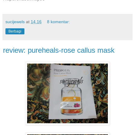
sucijewels
at
14.16
8 komentar:
Berbagi
review: pureheals-rose callus mask