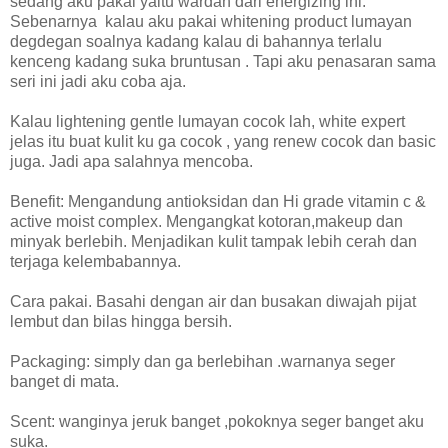
sedang aku pakai yaitu wardah dari energizing ini.
Sebenarnya
kalau aku pakai whitening product lumayan
degdegan soalnya kadang kalau di bahannya terlalu
kenceng kadang suka bruntusan . Tapi aku penasaran sama
seri ini jadi aku coba aja.
Kalau lightening gentle lumayan cocok lah, white expert
jelas itu buat kulit ku ga cocok , yang renew cocok dan basic
juga. Jadi apa salahnya mencoba.
Benefit: Mengandung antioksidan dan Hi grade vitamin c &
active moist complex. Mengangkat kotoran,makeup dan
minyak berlebih. Menjadikan kulit tampak lebih cerah dan
terjaga kelembabannya.
Cara pakai. Basahi dengan air dan busakan diwajah pijat
lembut dan bilas hingga bersih.
Packaging: simply dan ga berlebihan .warnanya seger
banget di mata.
Scent: wanginya jeruk banget ,pokoknya seger banget aku
suka.