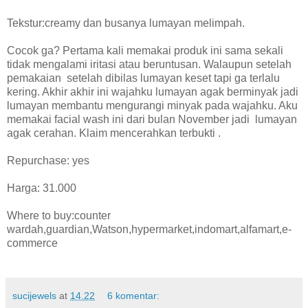
Tekstur:creamy dan busanya lumayan melimpah.
Cocok ga? Pertama kali memakai produk ini sama sekali
tidak mengalami iritasi atau beruntusan. Walaupun setelah
pemakaian
setelah dibilas lumayan keset tapi ga terlalu
kering. Akhir akhir ini wajahku lumayan agak berminyak jadi
lumayan membantu mengurangi minyak pada wajahku. Aku
memakai facial wash ini dari bulan November jadi
lumayan
agak cerahan. Klaim mencerahkan terbukti .
Repurchase: yes
Harga: 31.000
Where to buy:counter
wardah,guardian,Watson,hypermarket,indomart,alfamart,e-
commerce
sucijewels
at
14.22
6 komentar: