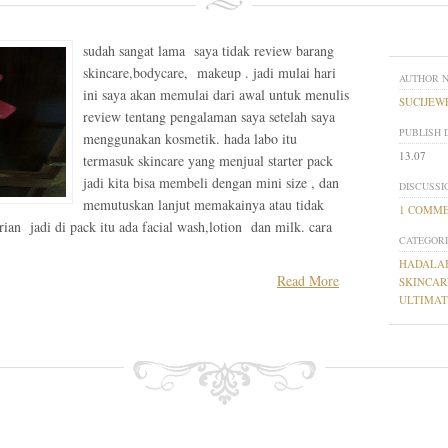
sudah sangat lama saya tidak review barang
skincare,bodycare, makeup . jadi mulai hari
AUTHOR 
ini saya akan memulai dari awal untuk menulis
SUCIJEW
review tentang pengalaman saya setelah saya
PUBLISH 
menggunakan kosmetik. hada labo itu
13.07
termasuk skincare yang menjual starter pack
jadi kita bisa membeli dengan mini size , dan
DISCUSSI
memutuskan lanjut memakainya atau tidak
1 COMM
ian jadi di pack itu ada facial wash,lotion dan milk. cara
CATEGORI
HADALA
Read More
SKINCAR
ULTIMAT