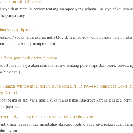
: emeron hair fall control
ni saya akan menulis review tentang shampoo yang selama ini saya pakai seben
 harganya yang ...
ban scoopy dipasaran
akabar? sudah lama aku ga nulis blog dengan review tema apapun hari ini aku t
as tentang beauty maupun art a...
 : Biore pore pack cherry blossom
 sobat hari ini saya akan menulis review tentang pore strips dari biore, sebenar
 biasanya j...
 Shinzui Whitessential Serum Sunscreen SPF 35 PA+++ : Sunscreen Lokal Ri
g Natural
obat Siapa di sini yang masih suka malas pakai sunscreen karena lengket, berat,
ku juga pe...
:ozora brightening treatment essence and vitamin c serum
cantik hari ini saya mau membahas skincare routine yang saya pakai sudah hamp
ari ozora. ...