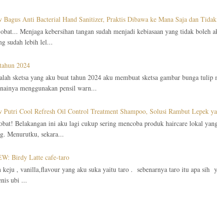
 Bagus Anti Bacterial Hand Sanitizer, Praktis Dibawa ke Mana Saja dan Tid
obat... Menjaga kebersihan tangan sudah menjadi kebiasaan yang tidak boleh 
g sudah lebih lel...
 tahun 2024
alah sketsa yang aku buat tahun 2024 aku membuat sketsa gambar bunga tulip
ainya menggunakan pensil warn...
 Putri Cool Refresh Oil Control Treatment Shampoo, Solusi Rambut Lepek y
obat! Belakangan ini aku lagi cukup sering mencoba produk haircare lokal yan
g. Menurutku, sekara...
: Birdy Latte cafe-taro
in keju , vanilla,flavour yang aku suka yaitu taro . sebenarnya taro itu apa sih
enis ubi ...