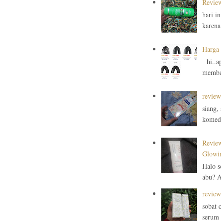
Review
hari i
karena
Harga 
hi..ap
membah
review
siang,
komedo
Review
Glowin
Halo s
abu? A
review
sobat 
serum d