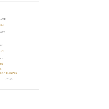
NAME:
ELS
DATE:
ON:
ENT
ES:
BO
E
EANTIAGING