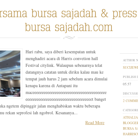
Hari rabu, saya diberi kesempatan untuk
menghadiri acara di Harris convetion hall
AUTHOR 
Festival citylink. Walaupun sebenarnya telat
SUCIJEW
datangnya catatan untuk diriku kalau mau ke
PUBLISH 
tempat jauh harus 2 jam sebelum acara dimulai
05.57
kenapa karena di Antapani itu
maceeeeeeeeeeeeeeeeeeeeeeeeeeeeeeeeeeeeeeee
DISCUSSI
eeeeeeeeeeeeeeeeeeeeeeeeeeeeeeeeeeeet banget
2 COMM
uka ngetem dipinggir jalan menghabiskan waktu beberapa
CATEGORI
mu rekan seprofesi lah ngobrol. Kesananya...
ATHALI
Read More
BLOGGE
BURSA S
HARRIS