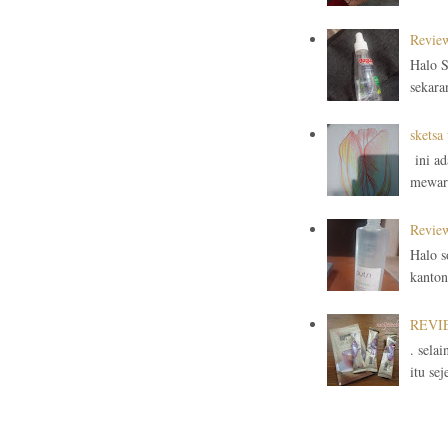
Review
Halo S
sekaran
sketsa
ini ad
mewarn
Review
Halo s
kanton
REVIEW
. sela
itu sej