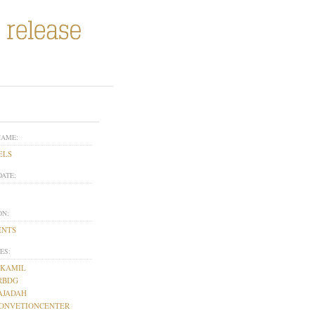
NAME:
ELS
DATE:
ON:
ENTS
ES:
AKAMIL
RBDG
AJADAH
CONVETIONCENTER