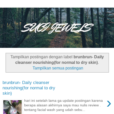
Tampilkan postingan dengan label
brunbrun- Daily
cleanser nourishing(for normal to dry skin)
.
Tampilkan semua postingan
brunbrun- Daily cleanser
nourishing(for normal to dry
skin)
›
hari ini setelah lama ga update postingan karena
berapa alasan akhirnya saya mau nulis review .
tentang facial wash yang udah sebu...