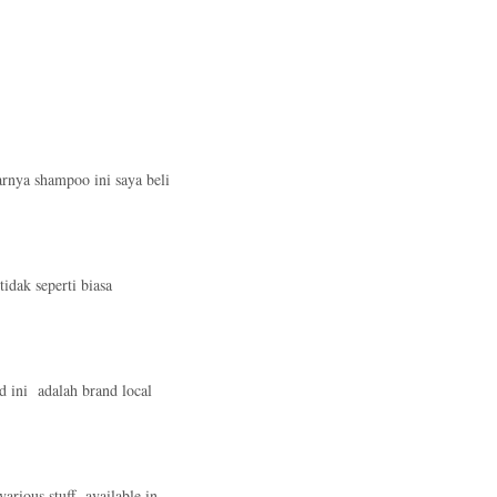
arnya shampoo ini saya beli
idak seperti biasa
nd ini adalah brand local
various stuff available in