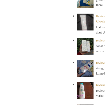
there a
Review
Glowin
Halo s
abu? A
review
sobat 
serum d
review
siang,
komedo
review
review
varian 