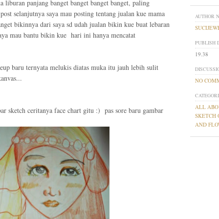
da liburan panjang banget banget banget banget, paling
 post selanjutnya saya mau posting tentang jualan kue mama
AUTHOR 
nget bikinnya dari saya sd udah jualan bikin kue buat lebaran
SUCIJEW
saya mau bantu bikin kue hari ini hanya mencatat
PUBLISH 
19.38
eup baru ternyata melukis diatas muka itu jauh lebih sulit
DISCUSSI
anvas...
NO COM
CATEGORI
ALL ABO
r sketch ceritanya face chart gitu :) pas sore baru gambar
SKETCH 
AND FL