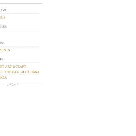
NAME:
ELS
DATE:
ON:
MENTS
ES:
UT ART &CRAFT
OF THE DAY-FACE CHART
OWER