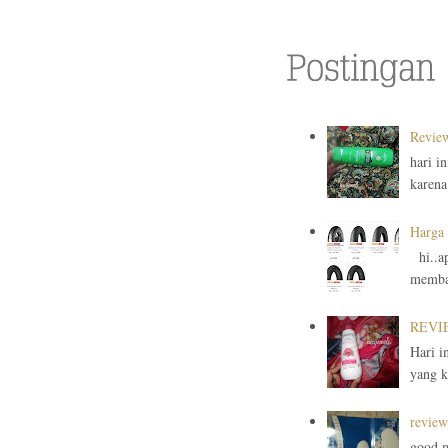
Review
hari i
karena
Harga 
hi..ap
membah
REVIE
Hari i
yang ku
review
good m