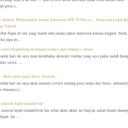
ll price s...
 Shinzui Whitessential Serum Sunscreen SPF 35 PA+++ : Sunscreen Lokal Ri
g Natural
obat Siapa di sini yang masih suka malas pakai sunscreen karena lengket, berat,
ku juga pe...
:ozora brightening treatment essence and vitamin c serum
cantik hari ini saya mau membahas skincare routine yang saya pakai sudah hamp
ari ozora. ...
 : Biore pore pack cherry blossom
 sobat hari ini saya akan menulis review tentang pore strips dari biore, sebenar
 biasanya j...
 emeron hijab-clean&fresh
 emeron hijab-clean&fresh hai sobat akhir akhir ini banyak sekali brand sha
hijab. Ini ...