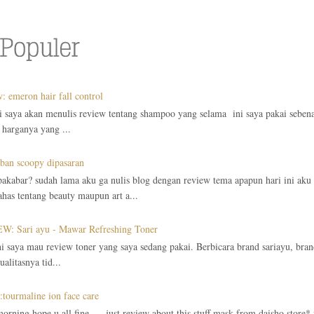
: emeron hair fall control
ni saya akan menulis review tentang shampoo yang selama ini saya pakai seben
 harganya yang ...
ban scoopy dipasaran
akabar? sudah lama aku ga nulis blog dengan review tema apapun hari ini aku t
as tentang beauty maupun art a...
W: Sari ayu - Mawar Refreshing Toner
ni saya mau review toner yang saya sedang pakai. Berbicara brand sariayu, bra
alitasnya tid...
:tourmaline ion face care
orning hope u all fine..... just review about this stuff mask from daisho store* 