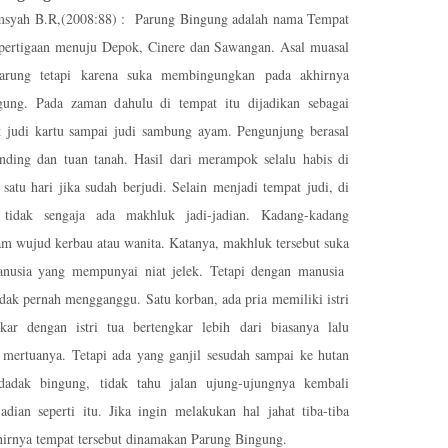
msyah B.R,(2008:88) :
Parung Bingung adalah nama Tempat
pertigaan menuju Depok, Cinere dan Sawangan. Asal muasal
arung tetapi karena suka membingungkan pada akhirnya
ung. Pada zaman dahulu di tempat itu dijadikan sebagai
t judi kartu sampai judi sambung ayam. Pengunjung berasal
nding dan tuan tanah.
Hasil dari merampok selalu habis di
satu hari jika sudah berjudi. Selain menjadi tempat judi, di
tidak sengaja ada makhluk jadi-jadian.
Kadang-kadang
am wujud kerbau atau wanita. Katanya,
m
akhluk tersebut suka
nusia yang mempunyai niat jelek. Tetapi dengan manusia
idak pernah mengganggu. Satu korban, ada pria memiliki istri
kar dengan istri tua bertengkar lebih dari biasanya lalu
mertuanya. Tetapi ada yang ganjil sesudah sampai ke hutan
dadak bingung, tidak tahu jalan ujung-ujungnya kembali
adian seperti itu. Jika ingin melakukan hal jahat tiba-tiba
hirnya tempat tersebut dinamakan Parung Bingung.