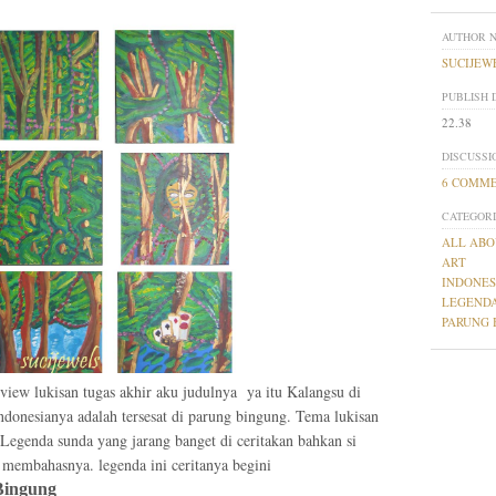
AUTHOR 
SUCIJEW
PUBLISH 
22.38
DISCUSSI
6 COMM
CATEGORI
ALL ABO
ART
INDONES
LEGEND
PARUNG 
view lukisan tugas akhir aku judulnya ya itu Kalangsu di
ndonesianya adalah tersesat di parung bingung. Tema lukisan
Legenda sunda yang jarang banget di ceritakan bahkan si
 membahasnya. legenda ini ceritanya begini
Bingung