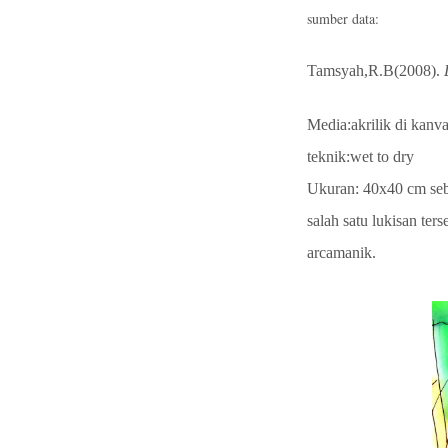
sumber data:
Tamsyah,R.B(2008).
Media:akrilik di kanv
teknik:wet to dry
Ukuran: 40x40 cm se
salah satu lukisan te
arcamanik.