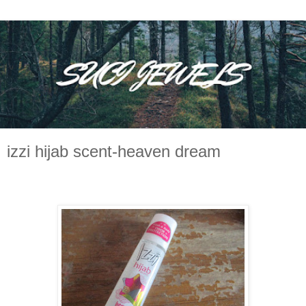
izzi hijab scent-heaven dream