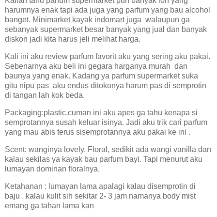
Kalian tahu parfum supermarket pun banyak loh yang
harumnya enak tapi ada juga yang parfum yang bau alcohol
banget. Minimarket kayak indomart juga
walaupun ga
sebanyak supermarket besar banyak yang jual dan banyak
diskon jadi kita harus jeli melihat harga.
Kali ini aku review parfum favorit aku yang sering aku pakai.
Sebenarnya aku beli ini gegara harganya murah
dan
baunya yang enak. Kadang ya parfum supermarket suka
gitu nipu pas
aku endus ditokonya harum pas di semprotin
di tangan lah kok beda.
Packaging:plastic,cuman ini aku apes ga tahu kenapa si
semprotannya susah keluar isinya. Jadi aku trik cari parfum
yang mau abis terus sisemprotannya aku pakai ke ini .
Scent: wanginya lovely. Floral, sedikit ada wangi vanilla dan
kalau sekilas ya kayak bau parfum bayi. Tapi menurut aku
lumayan dominan floralnya.
Ketahanan : lumayan lama apalagi kalau disemprotin di
baju . kalau kulit sih sekitar 2- 3 jam namanya body mist
emang ga tahan lama kan