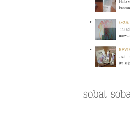
Halo s
kanton
sketsa
ini ad
mewarn
REVIEW
. sela
itu sej