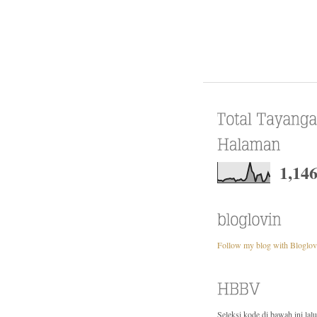
1,14
Follow my blog with Bloglov
Seleksi kode di bawah ini lal