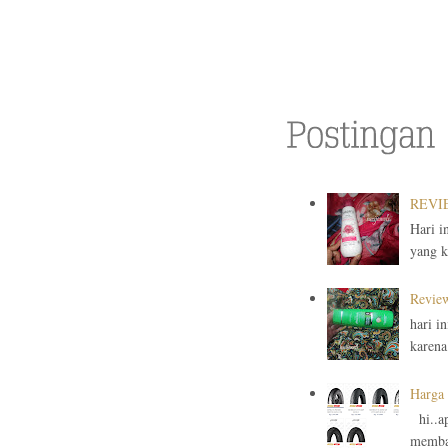
REVIE
Hari i
yang ku
Review
hari i
karena
Harga 
hi..ap
membah