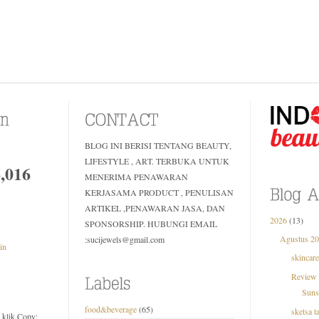
BLOG INI BERISI TENTANG BEAUTY,
LIFESTYLE , ART. TERBUKA UNTUK
6,016
MENERIMA PENAWARAN
KERJASAMA PRODUCT , PENULISAN
ARTIKEL ,PENAWARAN JASA, DAN
2026
(13)
SPONSORSHIP. HUBUNGI EMAIL
Agustus 2
:sucijewels@gmail.com
in
skincar
Review 
Suns
food&beverage
(65)
sketsa 
u klik Copy: