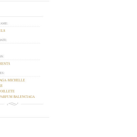
NAME:
ELS
DATE:
ON:
MENTS
ES:
AGA-MICHELLE
RE
TOILLETE
PARFUM BALENCIAGA