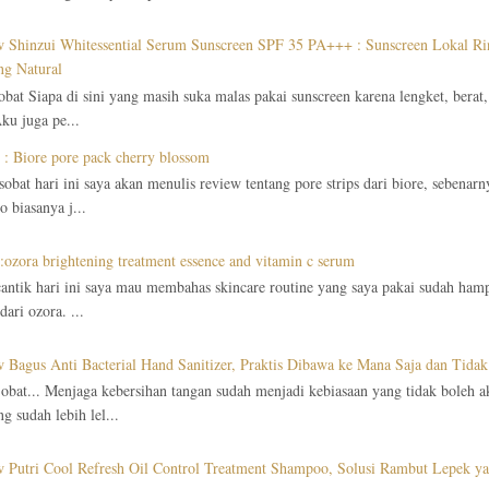
 Shinzui Whitessential Serum Sunscreen SPF 35 PA+++ : Sunscreen Lokal Ri
g Natural
obat Siapa di sini yang masih suka malas pakai sunscreen karena lengket, berat,
ku juga pe...
 : Biore pore pack cherry blossom
 sobat hari ini saya akan menulis review tentang pore strips dari biore, sebenar
 biasanya j...
:ozora brightening treatment essence and vitamin c serum
cantik hari ini saya mau membahas skincare routine yang saya pakai sudah hamp
ari ozora. ...
 Bagus Anti Bacterial Hand Sanitizer, Praktis Dibawa ke Mana Saja dan Tid
obat... Menjaga kebersihan tangan sudah menjadi kebiasaan yang tidak boleh 
g sudah lebih lel...
 Putri Cool Refresh Oil Control Treatment Shampoo, Solusi Rambut Lepek y