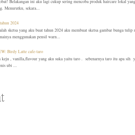
obat! Belakangan ini aku lagi cukup sering mencoba produk haircare lokal yan
g. Menurutku, sekara...
 tahun 2024
alah sketsa yang aku buat tahun 2024 aku membuat sketsa gambar bunga tulip
ainya menggunakan pensil warn...
: Birdy Latte cafe-taro
in keju , vanilla,flavour yang aku suka yaitu taro . sebenarnya taro itu apa sih
enis ubi ...