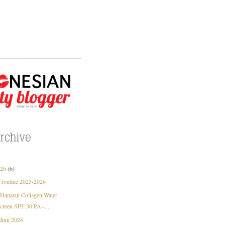
026
(6)
e routine 2025-2026
Hanasui Collagen Water
creen SPF 30 PA+...
tahun 2024