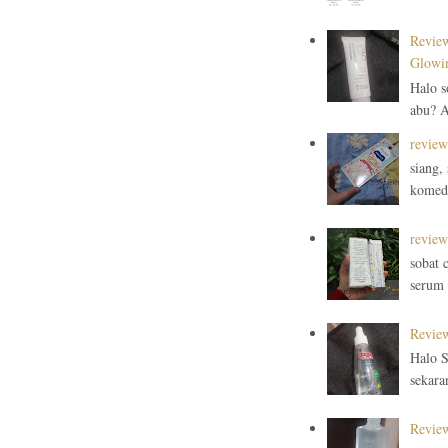
Review
Glowin
Halo s
abu? A
review
siang,
komedo
review
sobat 
serum d
Review
Halo S
sekaran
Review