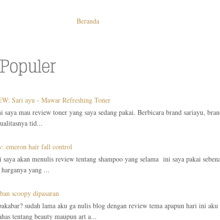
Beranda
W: Sari ayu - Mawar Refreshing Toner
ni saya mau review toner yang saya sedang pakai. Berbicara brand sariayu, bra
alitasnya tid...
: emeron hair fall control
ni saya akan menulis review tentang shampoo yang selama ini saya pakai seben
 harganya yang ...
ban scoopy dipasaran
akabar? sudah lama aku ga nulis blog dengan review tema apapun hari ini aku t
as tentang beauty maupun art a...