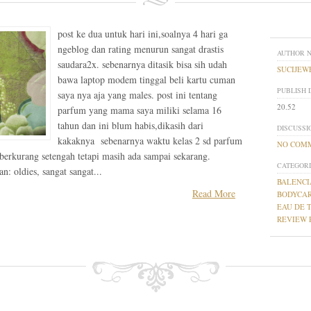
post ke dua untuk hari ini,soalnya 4 hari ga
ngeblog dan rating menurun sangat drastis
AUTHOR 
saudara2x. sebenarnya ditasik bisa sih udah
SUCIJEW
bawa laptop modem tinggal beli kartu cuman
PUBLISH 
saya nya aja yang males. post ini tentang
20.52
parfum yang mama saya miliki selama 16
tahun dan ini blum habis,dikasih dari
DISCUSSI
kakaknya sebenarnya waktu kelas 2 sd parfum
NO COM
 berkurang setengah tetapi masih ada sampai sekarang.
CATEGORI
: oldies, sangat sangat...
BALENCI
Read More
BODYCA
EAU DE 
REVIEW 