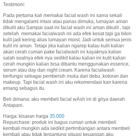
Testimoni:
Pada pertama kali memakai facial wash ini sama sekali
tidak mengalami iritasi atau panas dimuka, lumayan aman
dikulit aku Sampai saat ini facial wash ini aman dikulit , tapi
setelah memakai facialwash ini ada efek kesat tapi ga bikin
kulit jadi kering alias lumayan moist. Jadi untuk semua jenis
kulit ini aman. Tetapi jika kalian ngarep kalau kulit kalian
akan cerah cuman pake facialwash ini kayaknya kalian
salah soalnya efek nya sedikit kalau kalian ini kulit kalian
cerah mungkin kalian bisa dibantu menggunakan essence,
serum atau day dan night cream. Karena facialwash
berfungsi sebagai pembersih muka dari debu ,kotoran dan
makeup. Tapi facial wash ini aku rekomendasi kan karena
emang sebagus itu.
Beli dimana: aku membeli facial wAsh ini di griya daerah
Antapani.
Harga: kisaran harga
35.000
Repurchase: produk ini bagus cuman untuk membeli
kembali mungkin ada sedikit pertimbangan antara membeli
kembali atau tidak tergantung situasi keuangan aku