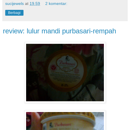
sucijewels
at
19.59
2 komentar:
Berbagi
review: lulur mandi purbasari-rempah