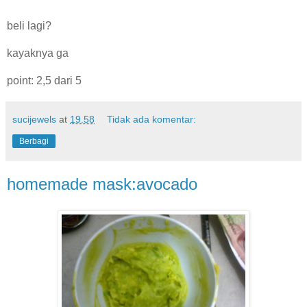
beli lagi?
kayaknya ga
point: 2,5 dari 5
sucijewels
at
19.58
Tidak ada komentar:
Berbagi
homemade mask:avocado