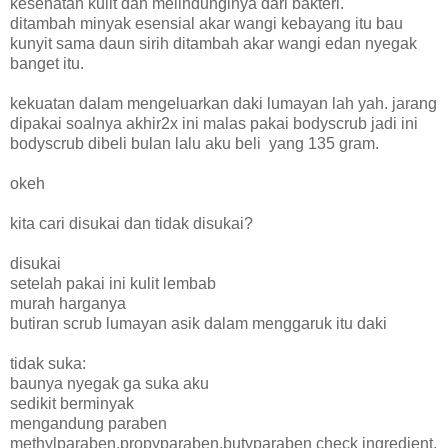
kesehatan kulit dan melindunginya dari bakteri.
ditambah minyak esensial akar wangi kebayang itu bau
kunyit sama daun sirih ditambah akar wangi edan nyegak
banget itu.
kekuatan dalam mengeluarkan daki lumayan lah yah. jarang
dipakai soalnya akhir2x ini malas pakai bodyscrub jadi ini
bodyscrub dibeli bulan lalu aku beli yang 135 gram.
okeh
kita cari disukai dan tidak disukai?
disukai
setelah pakai ini kulit lembab
murah harganya
butiran scrub lumayan asik dalam menggaruk itu daki
tidak suka:
baunya nyegak ga suka aku
sedikit berminyak
mengandung paraben
methylparaben,propyparaben,butyparaben check ingredient.