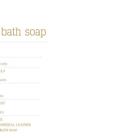
NAME:
ELS
DATE:
ON:
ENT
ES:
RE
IMPERIAL LEATHER
 BATH SOAP