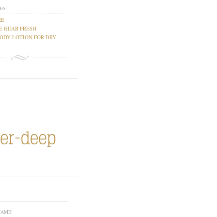
ES:
RE
E HIJAB FRESH
DY LOTION FOR DRY
NAME: