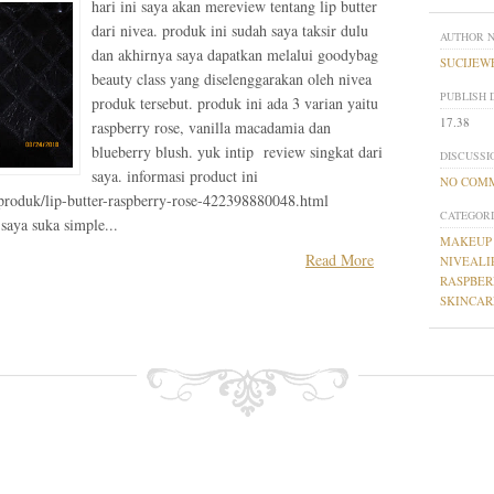
hari ini saya akan mereview tentang lip butter
dari nivea. produk ini sudah saya taksir dulu
AUTHOR 
dan akhirnya saya dapatkan melalui goodybag
SUCIJEW
beauty class yang diselenggarakan oleh nivea
PUBLISH 
produk tersebut. produk ini ada 3 varian yaitu
17.38
raspberry rose, vanilla macadamia dan
blueberry blush. yuk intip review singkat dari
DISCUSSI
saya. informasi product ini
NO COM
/produk/lip-butter-raspberry-rose-422398880048.html
CATEGORI
saya suka simple...
MAKEUP
Read More
NIVEALI
RASPBER
SKINCAR