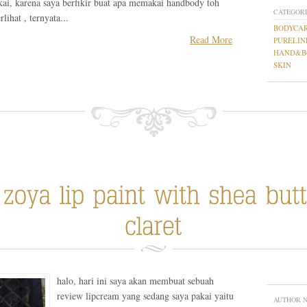
kai, karena saya berfikir buat apa memakai handbody toh
CATEGORI
lihat , ternyata...
BODYCA
Read More
PURELIN
HAND&BO
SKIN
halo, hari ini saya akan membuat sebuah
review lipcream yang sedang saya pakai yaitu
AUTHOR 