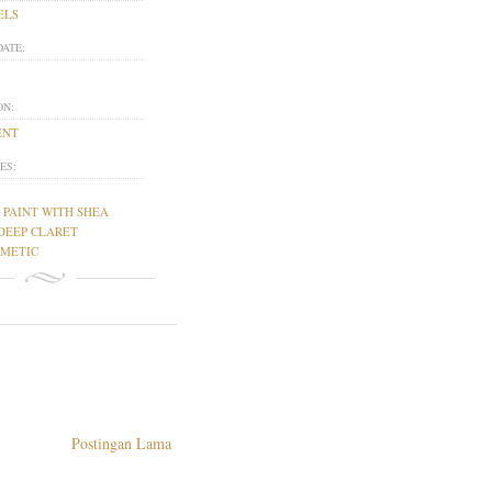
ELS
DATE:
ON:
ENT
ES:
P PAINT WITH SHEA
DEEP CLARET
METIC
Postingan Lama