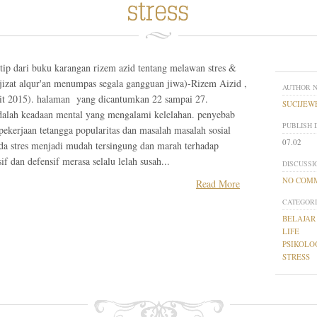
tip dari buku karangan rizem azid tentang melawan stres &
jizat alqur'an menumpas segala gangguan jiwa)-Rizem Aizid ,
AUTHOR 
rbit 2015). halaman yang dicantumkan 22 sampai 27.
SUCIJEW
 adalah keadaan mental yang mengalami kelelahan. penyebab
PUBLISH 
ekerjaan tetangga popularitas dan masalah masalah sosial
07.02
da stres menjadi mudah tersingung dan marah terhadap
if dan defensif merasa selalu lelah susah...
DISCUSSI
NO COM
Read More
CATEGORI
BELAJAR
LIFE
PSIKOLO
STRESS