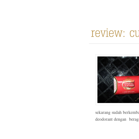
sekarang sudah berkemba
deodorant dengan berag