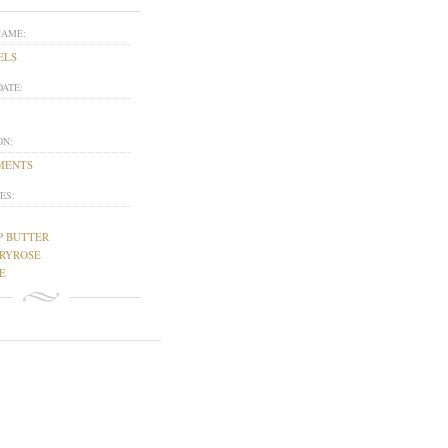
NAME:
ELS
DATE:
ON:
MENTS
ES:
P BUTTER
RYROSE
E