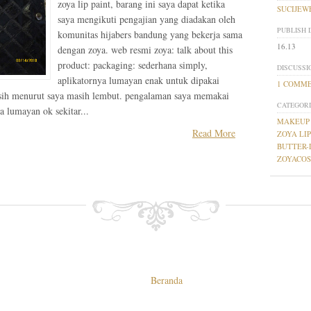
zoya lip paint, barang ini saya dapat ketika
SUCIJEW
saya mengikuti pengajian yang diadakan oleh
PUBLISH 
komunitas hijabers bandung yang bekerja sama
16.13
dengan zoya. web resmi zoya: talk about this
product: packaging: sederhana simply,
DISCUSSI
aplikatornya lumayan enak untuk dipakai
1 COMM
u sih menurut saya masih lembut. pengalaman saya memakai
CATEGORI
a lumayan ok sekitar...
MAKEUP
Read More
ZOYA LI
BUTTER-
ZOYACOS
Beranda