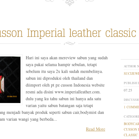
Hari ini saya akan mereview sabun yang sudah
saya pakai selama hampir sebulan, tetapi
AUTHOR 
sebelum itu saya 2x kali sudah membelinya.
SUCIJEW
sabun ini diproduksi oleh thailand dan
PUBLISH 
diimport oleh pt pz cusson Indonesia website
07.25
resmi ada disini www.imperialleather.com.
dulu yang ku tahu sabun ini hanya ada satu
DISCUSSI
varian yaitu sabun batangan saja tetapi
1 COMM
ng menjadi banyak produk seperti sabun cair,bodymist dan
CATEGORI
am varian wangi yang berbeda...
BODYCA
Read More
CUSSON 
CLASSIC