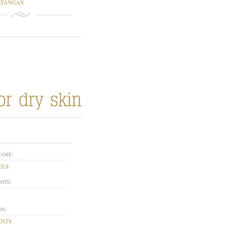
ATANGAN
NAME:
ELS
DATE:
ON:
ENTS