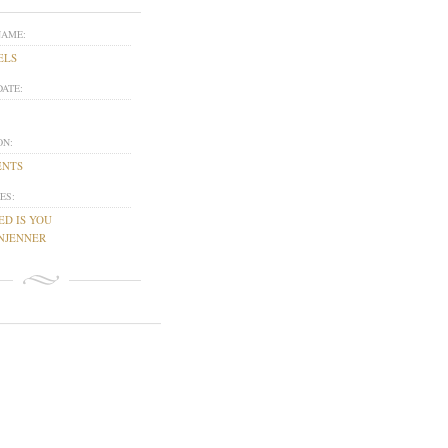
NAME:
ELS
DATE:
ON:
ENTS
ES:
ED IS YOU
NJENNER