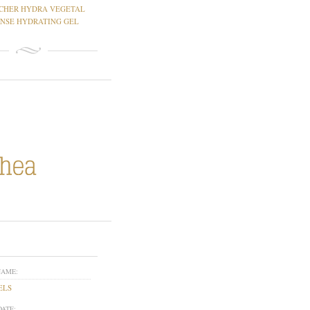
CHER HYDRA VEGETAL
ENSE HYDRATING GEL
NAME:
ELS
DATE: