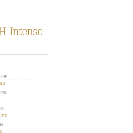
NAME:
ELS
DATE:
ON:
ENTS
ES:
E