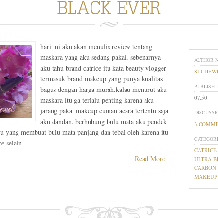
hari ini aku akan menulis review tentang
maskara yang aku sedang pakai. sebenarnya
AUTHOR 
aku tahu brand catrice itu kata beauty vlogger
SUCIJEW
termasuk brand makeup yang punya kualitas
PUBLISH 
bagus dengan harga murah.kalau menurut aku
07.50
maskara itu ga terlalu penting karena aku
jarang pakai makeup cuman acara tertentu saja
DISCUSSI
aku dandan. berhubung bulu mata aku pendek
3 COMM
atu yang membuat bulu mata panjang dan tebal oleh karena itu
CATEGORI
e selain...
CATRICE
Read More
ULTRA B
CARBON 
MAKEUP