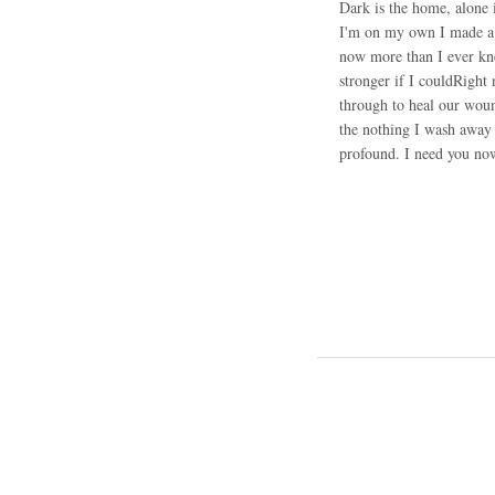
Dark is the home, alone i
I'm on my own I made a p
now more than I ever kn
stronger if I couldRight 
through to heal our woun
the nothing I wash away
profound. I need you now