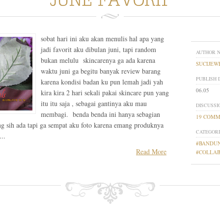
sobat hari ini aku akan menulis hal apa yang
jadi favorit aku dibulan juni, tapi random
AUTHOR 
bukan melulu skincarenya ga ada karena
SUCIJEW
waktu juni ga begitu banyak review barang
PUBLISH 
karena kondisi badan ku pun lemah jadi yah
06.05
kira kira 2 hari sekali pakai skincare pun yang
itu itu saja , sebagai gantinya aku mau
DISCUSSI
membagi. benda benda ini hanya sebagian
19 COM
ng sih ada tapi ga sempat aku foto karena emang produknya
CATEGORI
...
#BANDUN
Read More
#COLLA