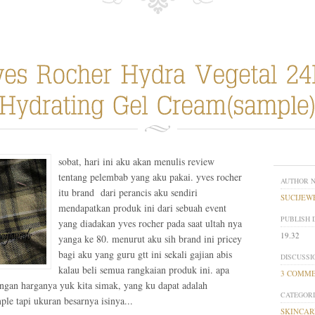
sobat, hari ini aku akan menulis review
tentang pelembab yang aku pakai. yves rocher
AUTHOR 
itu brand dari perancis aku sendiri
SUCIJEW
mendapatkan produk ini dari sebuah event
PUBLISH 
yang diadakan yves rocher pada saat ultah nya
19.32
yanga ke 80. menurut aku sih brand ini pricey
bagi aku yang guru gtt ini sekali gajian abis
DISCUSSI
kalau beli semua rangkaian produk ini. apa
3 COMM
engan harganya yuk kita simak, yang ku dapat adalah
CATEGORI
le tapi ukuran besarnya isinya...
SKINCAR