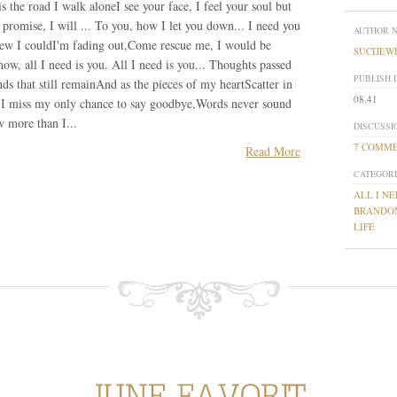
s the road I walk aloneI see your face, I feel your soul but
romise, I will ... To you, how I let you down... I need you
AUTHOR 
ew I couldI'm fading out,Come rescue me, I would be
SUCIJEW
now, all I need is you. All I need is you... Thoughts passed
PUBLISH 
ds that still remainAnd as the pieces of my heartScatter in
08.41
 I miss my only chance to say goodbye,Words never sound
 more than I...
DISCUSSI
7 COMM
Read More
CATEGORI
ALL I NE
BRANDO
LIFE