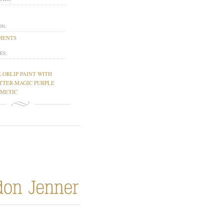
ON:
MENTS
ES:
LORLIP PAINT WITH
TTER-MAGIC PURPLE
METIC