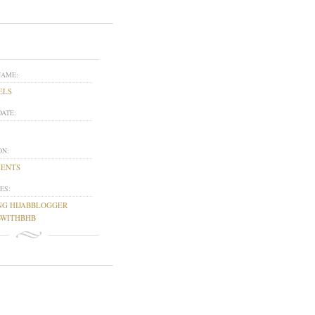
NAME:
ELS
DATE:
ON:
MENTS
ES:
G HIJABBLOGGER
BWITHBHB