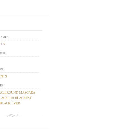
NAME:
ELS
DATE:
ON:
ENTS
ES:
 ALLROUND MASCARA
LACK 010 BLACKEST
BLACK EVER