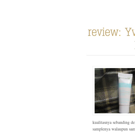
kualitasnya sebanding d
samplenya walaupun samp