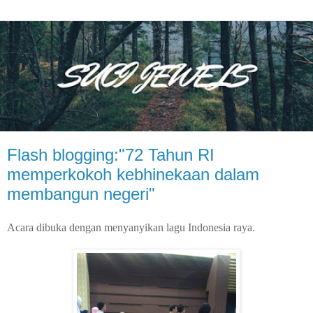
Flash blogging:"72 Tahun RI
memperkokoh kebhinekaan dalam
membangun negeri"
Acara dibuka dengan menyanyikan lagu Indonesia raya.