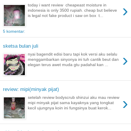
›
today i want review cheapeast moisture in
indonesia is only 3500 rupiah. cheap but believe
is legal not fake product i saw on box t...
5 komentar:
sketsa bulan juli
›
nyai bagendit edisi baru tapi kok versi aku selalu
menggambarkan sinyonya ini tuh cantik beut dan
elegan terus awet muda gtu padahal kan ...
review: mipi(minyak pijat)
›
setelah review bodyscrub shinzui aku mau review
mipi minyak pijat sama kayaknya yang tongkat
kecil ujungnya koin ini fungsinya buat kerok...