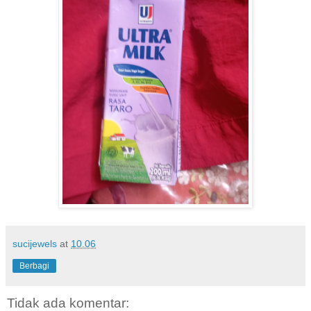
sucijewels
at
10.06
Berbagi
Tidak ada komentar: