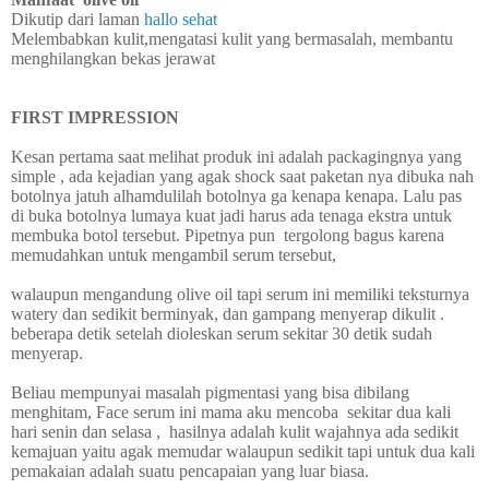
Dikutip dari laman
hallo sehat
Melembabkan kulit,mengatasi kulit yang bermasalah, membantu
menghilangkan bekas jerawat
FIRST IMPRESSION
Kesan pertama saat melihat produk ini adalah packagingnya yang
simple , ada kejadian yang agak shock saat paketan nya dibuka nah
botolnya jatuh alhamdulilah botolnya ga kenapa kenapa. Lalu pas
di buka botolnya lumaya kuat jadi harus ada tenaga ekstra untuk
membuka botol tersebut. Pipetnya pun
tergolong bagus karena
memudahkan untuk mengambil serum tersebut,
walaupun mengandung olive oil tapi serum ini memiliki teksturnya
watery dan sedikit berminyak, dan gampang menyerap dikulit .
beberapa detik setelah dioleskan serum sekitar 30 detik sudah
menyerap.
Beliau mempunyai masalah pigmentasi yang bisa dibilang
menghitam, Face serum ini mama aku mencoba
sekitar dua kali
hari senin dan selasa ,
hasilnya adalah kulit wajahnya ada sedikit
kemajuan yaitu agak memudar walaupun sedikit tapi untuk dua kali
pemakaian adalah suatu pencapaian yang luar biasa.