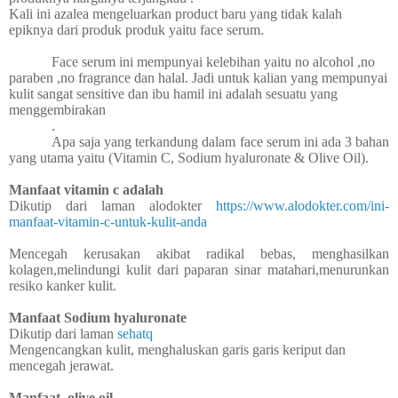
Kali ini azalea mengeluarkan product baru yang tidak kalah
epiknya dari produk produk yaitu face serum.
Face serum ini mempunyai kelebihan yaitu no alcohol ,no
paraben ,no fragrance dan halal. Jadi untuk kalian yang mempunyai
kulit sangat sensitive dan ibu hamil ini adalah sesuatu yang
menggembirakan
.
Apa saja yang terkandung dalam face serum ini ada 3 bahan
yang utama yaitu (Vitamin C, Sodium hyaluronate & Olive Oil).
Manfaat vitamin c adalah
Dikutip dari laman alodokter
https://www.alodokter.com/ini-
manfaat-vitamin-c-untuk-kulit-anda
Mencegah kerusakan akibat radikal bebas, menghasilkan
kolagen,melindungi kulit dari paparan sinar matahari,menurunkan
resiko kanker kulit.
Manfaat Sodium hyaluronate
Dikutip dari laman
sehatq
Mengencangkan kulit, menghaluskan garis garis keriput dan
mencegah jerawat.
Manfaat
olive oil