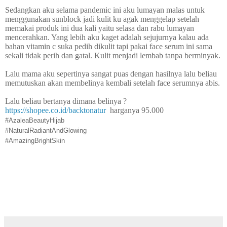
Sedangkan aku selama pandemic ini aku lumayan malas untuk
menggunakan sunblock jadi kulit ku agak menggelap setelah
memakai produk ini dua kali yaitu selasa dan rabu lumayan
mencerahkan. Yang lebih aku kaget adalah sejujurnya kalau ada
bahan vitamin c suka pedih dikulit tapi pakai face serum ini sama
sekali tidak perih dan gatal. Kulit menjadi lembab tanpa berminyak.
Lalu mama aku sepertinya sangat puas dengan hasilnya lalu beliau
memutuskan akan membelinya kembali setelah face serumnya abis.
Lalu beliau bertanya dimana belinya ?
https://shopee.co.id/backtonatur
harganya 95.000
#AzaleaBeautyHijab
#NaturalRadiantAndGlowing
#AmazingBrightSkin