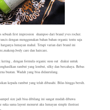
s sebuah first impression
shampoo dari brand yves rocher.
erancis dengan menggunakan bahan bahan organic tentu saja
harganya lumayan mahal. Tetapi varian dari brand ini
are,makeup,body care dan haircare.
t kering , dengan formula organic susu oat
diakui untuk
ghasilkan rambut yang lembut, silky dan bercahaya. Bebas
arna buatan. Wadah yang bisa didaurulang.
ikan kepada rambut yang telah dibasahi. Bilas hingga bersih.
ampel size jadi bisa dibilang ini sangat mudah dibawa
ze suka sama layout menurut aku lumayan simple ilustrasi
s.