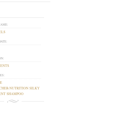
NAME:
ELS
DATE:
ON:
MENTS
ES:
E
CHER-NUTRITION SILKY
ENT SHAMPOO