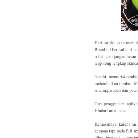
Hari ini aku akan menuli
Brand ini berasal dari p
sobat
jadi jangan heran
tergolong lengkap skinc
benefit: menutrisi rambu
melembutkan rambut. Men
silicon,paraben dan pew
Cara penggunaan: aplikas
Hindari area mata.
Kemasannya: karena ini s
kemana tapi pada full si
dibotolnya paduannya pa