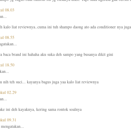
kul 08.03
n...
h kalo liat reviewnya..cuma ini tuh shampo daong ato ada conditioner nya juga
kul 08.55
gatakan...
ra baca brand ini hahaha aku suka deh sampo yang busanya dikit gini
kul 18.50
an...
 nih teh suci... kayanya bagus juga yaa kalo liat reviewnya
ukul 02.29
n...
ke ini deh kayaknya, kering sama rontok soalnya
ukul 09.31
mengatakan...