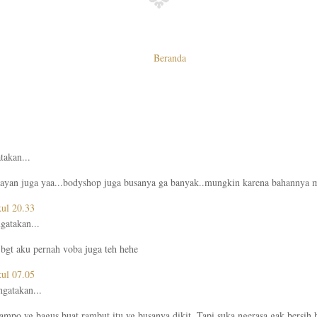
Beranda
akan...
yan juga yaa...bodyshop juga busanya ga banyak..mungkin karena bahannya m
kul 20.33
atakan...
 bgt aku pernah voba juga teh hehe
kul 07.05
gatakan...
mpo yg bagus buat rambut itu yg busanya dikit. Tapi suka ngerasa gak bersih 