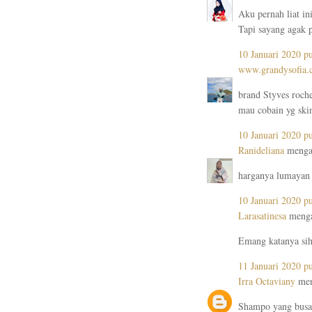
Aku pernah liat in
Tapi sayang agak 
10 Januari 2020 p
www.grandysofia
brand Styves roche
mau cobain yg ski
10 Januari 2020 p
Ranideliana
mengat
harganya lumayan j
10 Januari 2020 p
Larasatinesa
menga
Emang katanya sih 
11 Januari 2020 p
Irra Octaviany
men
Shampo yang busan