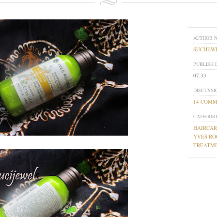
AUTHOR 
SUCIJEW
PUBLISH 
07.33
DISCUSSI
14 COM
CATEGORI
HAIRCAR
YVES RO
TREATM