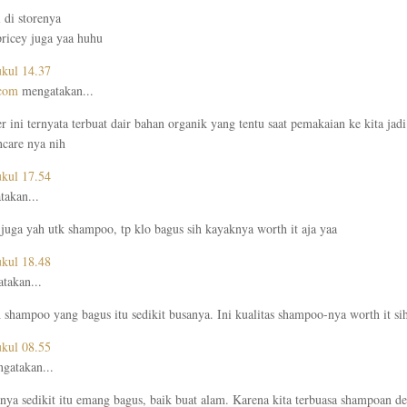
i di storenya
pricey juga yaa huhu
ukul 14.37
.com
mengatakan...
r ini ternyata terbuat dair bahan organik yang tentu saat pemakaian ke kita ja
ncare nya nih
ukul 17.54
akan...
uga yah utk shampoo, tp klo bagus sih kayaknya worth it aja yaa
ukul 18.48
takan...
shampoo yang bagus itu sedikit busanya. Ini kualitas shampoo-nya worth it si
ukul 08.55
gatakan...
ya sedikit itu emang bagus, baik buat alam. Karena kita terbuasa shampoan de