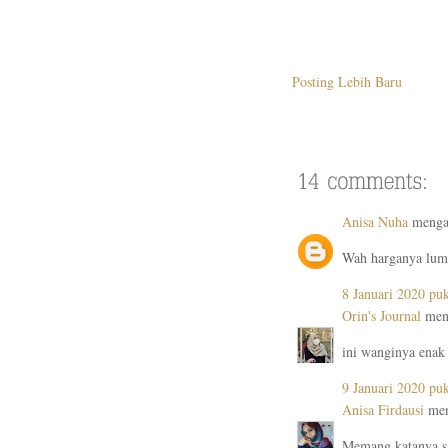
Posting Lebih Baru
Anisa Nuha
mengat
Wah harganya luma
8 Januari 2020 pu
Orin's Journal
meng
ini wanginya enak
9 Januari 2020 pu
Anisa Firdausi
men
Memang katanya sa